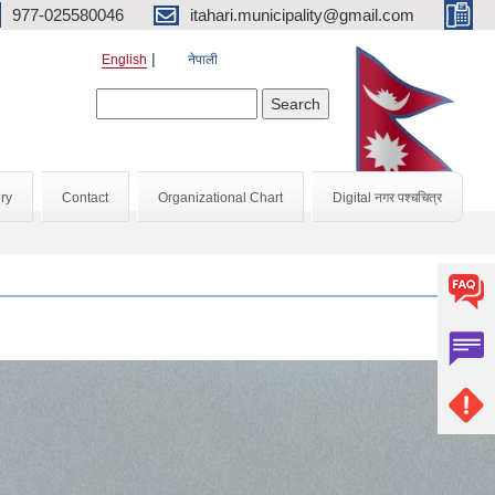
977-025580046
itahari.municipality@gmail.com
English
नेपाली
Search form
Search
ry
Contact
Organizational Chart
Digital नगर पश्चचित्र