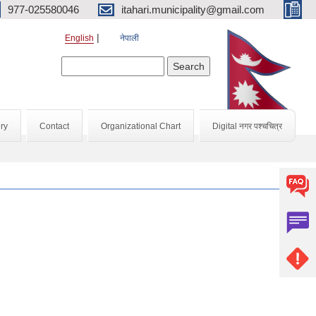
977-025580046
itahari.municipality@gmail.com
English
नेपाली
Search form
Search
ry
Contact
Organizational Chart
Digital नगर पश्चचित्र