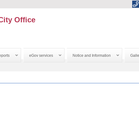
City Office
ports
eGov services
Notice and Information
Galle