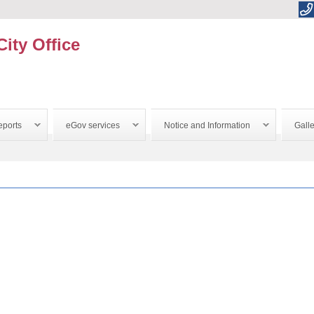
City Office
ports
eGov services
Notice and Information
Galle