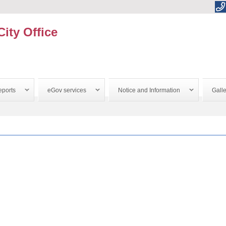
City Office
ports
eGov services
Notice and Information
Galle