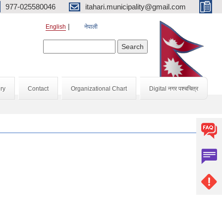
977-025580046
itahari.municipality@gmail.com
English
नेपाली
Search form
Search
ry
Contact
Organizational Chart
Digital नगर पश्चचित्र