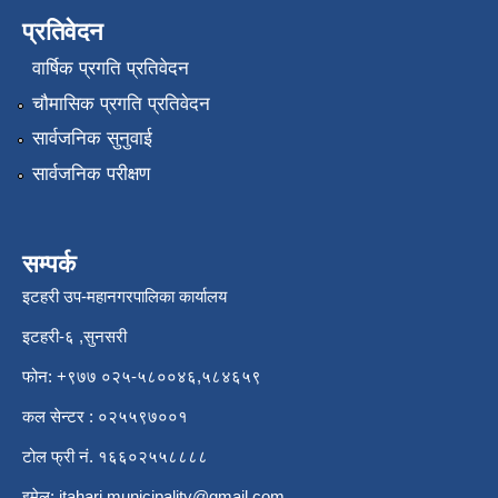
प्रतिवेदन
वार्षिक प्रगति प्रतिवेदन
चौमासिक प्रगति प्रतिवेदन
सार्वजनिक सुनुवाई
सार्वजनिक परीक्षण
सम्पर्क
इटहरी उप-महानगरपालिका कार्यालय
इटहरी-६ ,सुनसरी
फोन: +९७७ ०२५-५८००४६,५८४६५९
कल सेन्टर : ०२५५९७००१
टोल फ्री नं. १६६०२५५८८८८
इमेल:
itahari.municipality@gmail.com