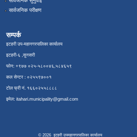
सार्वजनिक सुनुवाई
सार्वजनिक परीक्षण
सम्पर्क
इटहरी उप-महानगरपालिका कार्यालय
इटहरी-६ ,सुनसरी
फोन: +९७७ ०२५-५८००४६,५८४६५९
कल सेन्टर : ०२५५९७००१
टोल फ्री नं. १६६०२५५८८८८
इमेल:
itahari.municipality@gmail.com
© 2026 इटहरी उपमहानगरपालिका कार्यालय