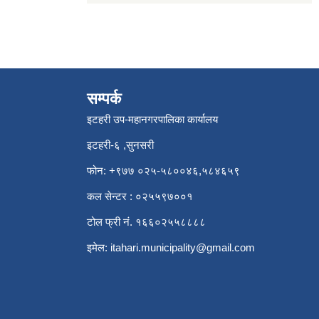
सम्पर्क
इटहरी उप-महानगरपालिका कार्यालय
इटहरी-६ ,सुनसरी
फोन: +९७७ ०२५-५८००४६,५८४६५९
कल सेन्टर : ०२५५९७००१
टोल फ्री नं. १६६०२५५८८८८
इमेल:
itahari.municipality@gmail.com