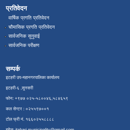
प्रतिवेदन
वार्षिक प्रगति प्रतिवेदन
चौमासिक प्रगति प्रतिवेदन
सार्वजनिक सुनुवाई
सार्वजनिक परीक्षण
सम्पर्क
इटहरी उप-महानगरपालिका कार्यालय
इटहरी-६ ,सुनसरी
फोन: +९७७ ०२५-५८००४६,५८४६५९
कल सेन्टर : ०२५५९७००१
टोल फ्री नं. १६६०२५५८८८८
इमेल:
itahari.municipality@gmail.com