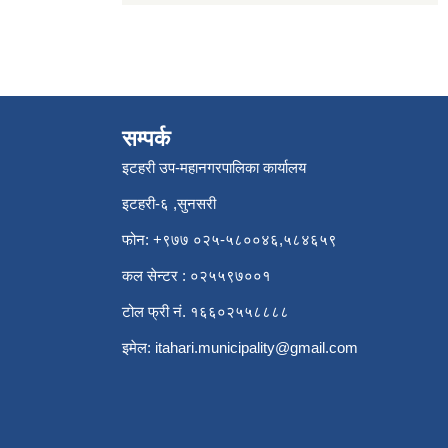
सम्पर्क
इटहरी उप-महानगरपालिका कार्यालय
इटहरी-६ ,सुनसरी
फोन: +९७७ ०२५-५८००४६,५८४६५९
कल सेन्टर : ०२५५९७००१
टोल फ्री नं. १६६०२५५८८८८
इमेल:
itahari.municipality@gmail.com