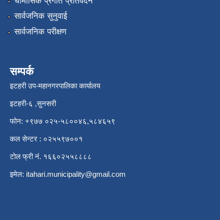
चौमासिक प्रगति प्रतिवेदन
सार्वजनिक सुनुवाई
सार्वजनिक परीक्षण
सम्पर्क
इटहरी उप-महानगरपालिका कार्यालय
इटहरी-६ ,सुनसरी
फोन: +९७७ ०२५-५८००४६,५८४६५९
कल सेन्टर : ०२५५९७००१
टोल फ्री नं. १६६०२५५८८८८
इमेल:
itahari.municipality@gmail.com