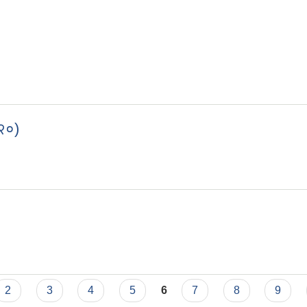
/२०)
२/२०)
2
3
4
5
6
7
8
9